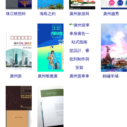
珠江映照科
海島之約
廣州旅游與
廣州越秀
技之光 廣
一張海報設
軟件開發
Polo衫廠家
州風景與軟
計圖如何成
融合創新設
2020新潮
件開發的融
就廣告設計
計的廣告圖
款式與軟件
合設計
的代理代辦
庫探索
開發定制解
新機遇
析
廣州新
廣州唯雅廣
廣州貨車車
錦繡羊城·
Logo 軟件
告設計 在
身廣告一站
云端畫卷
開發行業的
ZCOOL平
式指南 從
——廣州高
城市名片與
臺上展現專
設計、審批
端旅游視覺
創新引擎
業與創意
到制作與安
盛宴
裝